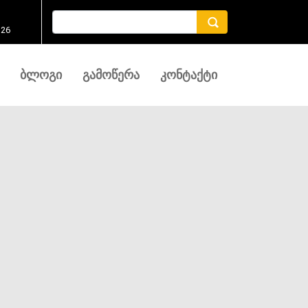
 26
ᲑᲚᲝᲒᲘ
ᲒᲐᲛᲝᲬᲔᲠᲐ
ᲙᲝᲜᲢᲐᲥᲢᲘ